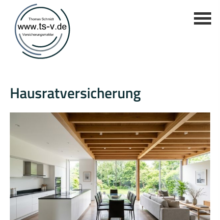
Haus­rat­ver­si­che­rung