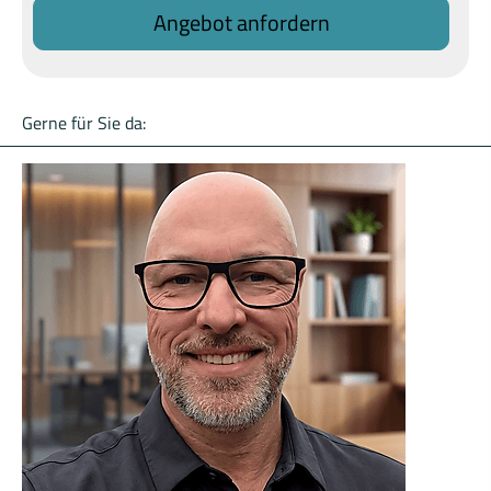
An­ge­bot an­for­dern
Gerne für Sie da: